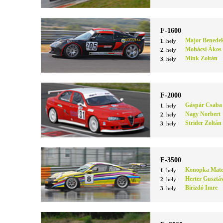
F-1600
Major Benede
1
. hely
Mohácsi Ákos
2
. hely
Mink Zoltán
3
. hely
F-2000
Gáspár Csaba
1
. hely
Nagy Norbert
2
. hely
Strider Zoltán
3
. hely
F-3500
Konopka Mate
1
. hely
Herter Gusztá
2
. hely
Birizdó Imre
3
. hely