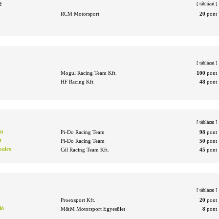
e
[
táblázat
]
RCM Motorsport
20
pont
[
táblázat
]
Mogul Racing Team Kft.
100
pont
HF Racing Kft.
48
pont
[
táblázat
]
án
Pi-Do Racing Team
98
pont
t
Pi-Do Racing Team
50
pont
olcs
Cél Racing Team Kft.
45
pont
[
táblázat
]
Proexsport Kft.
20
pont
ló
M&M Motorsport Egyesület
8
pont