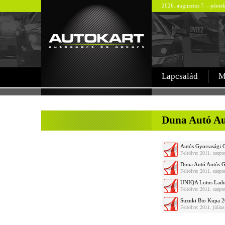
2026. augusztus 7. - pént
Lapcsalád
M
-
Duna Autó Au
Autós Gyorsasági 
Feltölve: 2011. szept
Duna Autó Autós Gy
Feltölve: 2011. szept
UNIQA Lotus Ladie
Feltölve: 2011. szept
Suzuki Bio Kupa 2
Feltölve: 2011. júliu