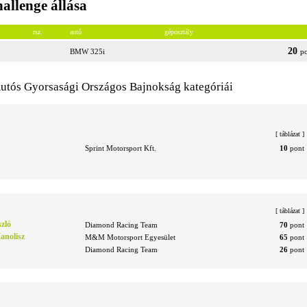
llenge állása
rsz.
autó
géposztály
20
BMW 325i
p
utós Gyorsasági Országos Bajnokság kategóriái
[
táblázat
]
Sprint Motorsport Kft.
10
pont
[
táblázat
]
zló
Diamond Racing Team
70
pont
anolisz
M&M Motorsport Egyesület
65
pont
Diamond Racing Team
26
pont