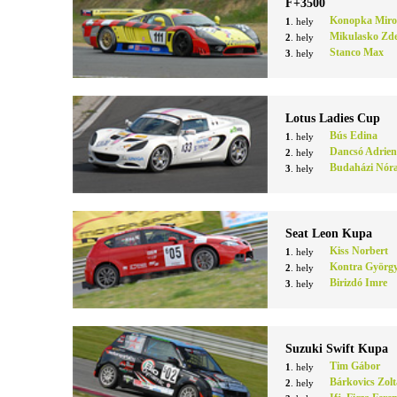
F+3500
Konopka Miro
1
. hely
Mikulasko Zd
2
. hely
Stanco Max
3
. hely
Lotus Ladies Cup
Bús Edina
1
. hely
Dancsó Adrie
2
. hely
Budaházi Nór
3
. hely
Seat Leon Kupa
Kiss Norbert
1
. hely
Kontra Györg
2
. hely
Birizdó Imre
3
. hely
Suzuki Swift Kupa
Tim Gábor
1
. hely
Bárkovics Zol
2
. hely