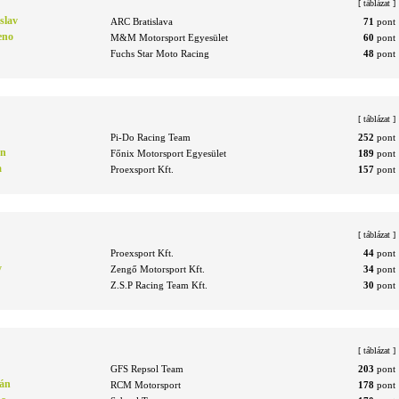
[
táblázat
]
slav
ARC Bratislava
71
pont
eno
M&M Motorsport Egyesület
60
pont
Fuchs Star Moto Racing
48
pont
[
táblázat
]
Pi-Do Racing Team
252
pont
nn
Főnix Motorsport Egyesület
189
pont
a
Proexsport Kft.
157
pont
[
táblázat
]
Proexsport Kft.
44
pont
y
Zengő Motorsport Kft.
34
pont
Z.S.P Racing Team Kft.
30
pont
[
táblázat
]
GFS Repsol Team
203
pont
tán
RCM Motorsport
178
pont