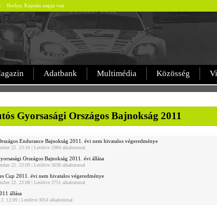
ek Ibolya, Kajetán napja van
agazin
Adatbank
Multimédia
Közösség
V
tós Gyorsasági Országos Bajnokság 2011
Országos Endurance Bajnokság 2011. évi nem hivatalos végeredménye
ember 22. 23:10 | Letöltve 2984 alkalommal
orsasági Országos Bajnokság 2011. évi állása
ember 22. 23:09 | Letöltve 3036 alkalommal
s Cup 2011. évi nem hivatalos végeredménye
ember 22. 23:08 | Letöltve 2751 alkalommal
011 állása
s 2. 12:09 | Letöltve 3014 alkalommal