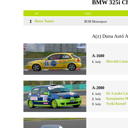
BMW 325i Cha
név
csapat
1
Boros Tamás
RCM Motorsport
A(z) Duna Autó A
A-1600
Horváth Lázár
1
. hely
A-2000
Dr. Laczkó Lás
1
. hely
Karajánnisz M
2
. hely
Nyéki Kornél
3
. hely