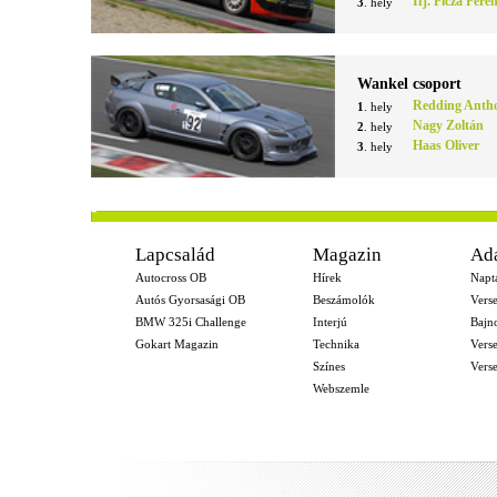
Ifj. Ficza Fere
3
. hely
Wankel csoport
Redding Anth
1
. hely
Nagy Zoltán
2
. hely
Haas Oliver
3
. hely
-
Lapcsalád
Magazin
Ad
Autocross OB
Hírek
Napt
Autós Gyorsasági OB
Beszámolók
Vers
BMW 325i Challenge
Interjú
Bajn
Gokart Magazin
Technika
Vers
Színes
Vers
Webszemle