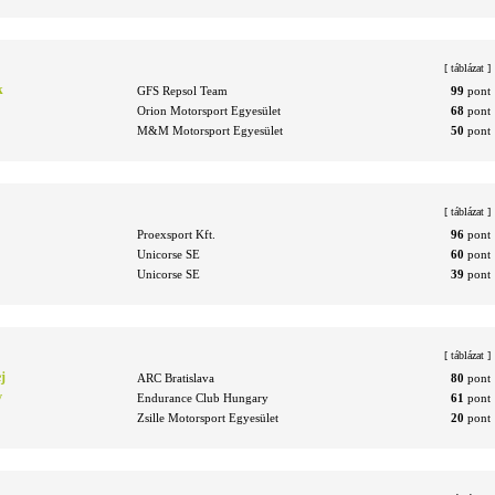
[
táblázat
]
k
GFS Repsol Team
99
pont
Orion Motorsport Egyesület
68
pont
M&M Motorsport Egyesület
50
pont
[
táblázat
]
Proexsport Kft.
96
pont
Unicorse SE
60
pont
Unicorse SE
39
pont
[
táblázat
]
j
ARC Bratislava
80
pont
v
Endurance Club Hungary
61
pont
Zsille Motorsport Egyesület
20
pont