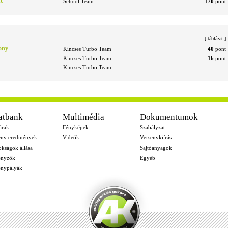
nc
School Team
170
pont
[
táblázat
]
ony
Kincses Turbo Team
40
pont
Kincses Turbo Team
16
pont
Kincses Turbo Team
atbank
Multimédia
Dokumentumok
árak
Fényképek
Szabályzat
eny eredmények
Videók
Versenykiírás
okságok állása
Sajtóanyagok
enyzők
Egyéb
enypályák