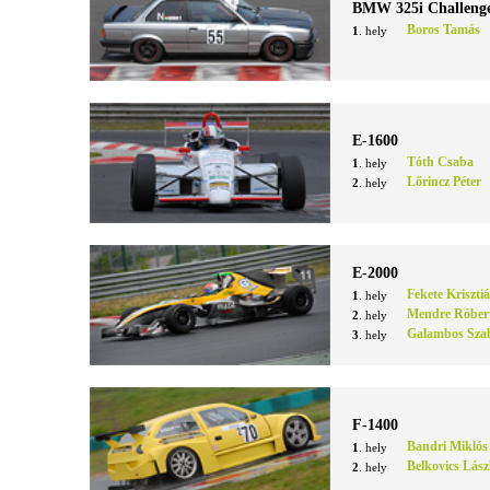
BMW 325i Challeng
Boros Tamás
1
. hely
E-1600
Tóth Csaba
1
. hely
Lőrincz Péter
2
. hely
E-2000
Fekete Kriszti
1
. hely
Mendre Róber
2
. hely
Galambos Szab
3
. hely
F-1400
Bandri Miklós
1
. hely
Belkovics Lász
2
. hely