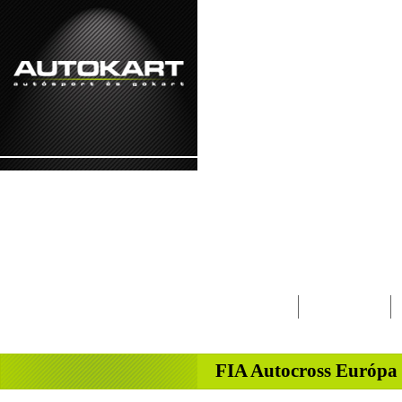
2026. augusztus 10. - hétfő Lóránt, Lőrinc
Lapcsalád
Magazin
-
FIA Autocross Európa