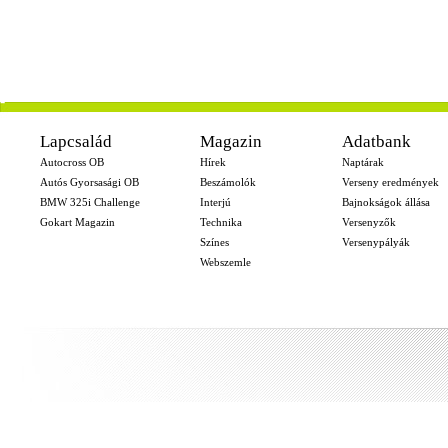
-
Lapcsalád
Magazin
Adatbank
Autocross OB
Hírek
Naptárak
Autós Gyorsasági OB
Beszámolók
Verseny eredmények
BMW 325i Challenge
Interjú
Bajnokságok állása
Gokart Magazin
Technika
Versenyzők
Színes
Versenypályák
Webszemle