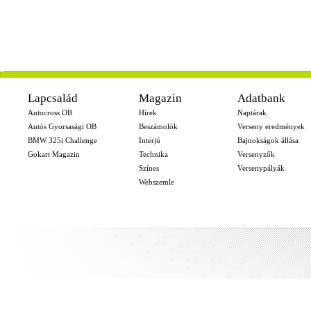
-
Lapcsalád
Magazin
Adatbank
Autocross OB
Hírek
Naptárak
Autós Gyorsasági OB
Beszámolók
Verseny eredmények
BMW 325i Challenge
Interjú
Bajnokságok állása
Gokart Magazin
Technika
Versenyzők
Színes
Versenypályák
Webszemle