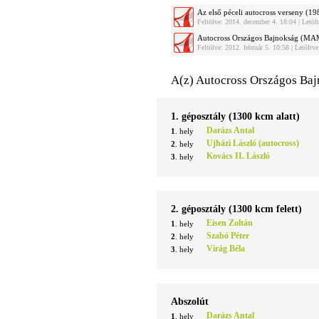
Az első péceli autocross verseny (1
Feltölve: 2014. december 4. 18:04 | Letö
Autocross Országos Bajnokság (M
Feltölve: 2012. február 5. 10:58 | Letölt
A(z) Autocross Országos B
1. géposztály (1300 kcm alatt)
Darázs Antal
1
. hely
Ujházi László (autocross)
2
. hely
Kovács II. László
3
. hely
2. géposztály (1300 kcm felett)
Eisen Zoltán
1
. hely
Szabó Péter
2
. hely
Virág Béla
3
. hely
Abszolút
Darázs Antal
1
. hely