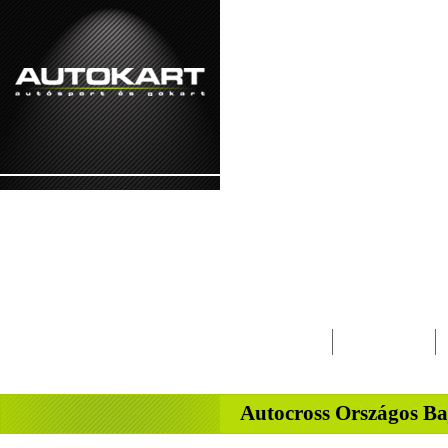
2026. augusztus 8. - szombat László napja
Lapcsalád
Magazin
-
Autocross Országos 