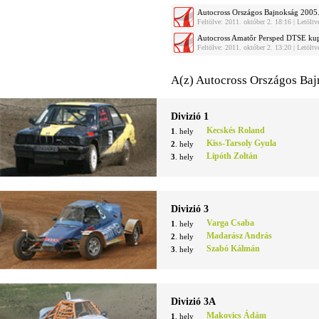
Autocross Országos Bajnokság 2005
Feltölve: 2011. október 2. 18:16 | Letölt
Autocross Amatőr Persped DTSE ku
Feltölve: 2011. október 2. 13:20 | Letölt
A(z) Autocross Országos Baj
Divizió 1
Kecskés Roland
1
. hely
Kiss-Tarsoly Gyula
2
. hely
Lipóth Zoltán
3
. hely
Divizió 3
Varga Csaba
1
. hely
Madarász András
2
. hely
Szabó Kálmán
3
. hely
Divizió 3A
Makovics Ádám
1
. hely