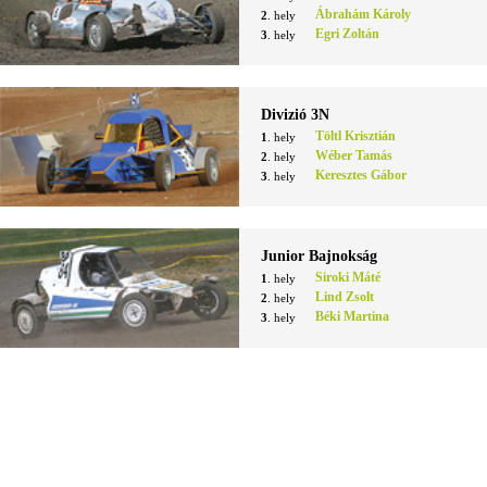
Ábrahám Károly
2
. hely
Egri Zoltán
3
. hely
Divizió 3N
Töltl Krisztián
1
. hely
Wéber Tamás
2
. hely
Keresztes Gábor
3
. hely
Junior Bajnokság
Siroki Máté
1
. hely
Lind Zsolt
2
. hely
Béki Martina
3
. hely