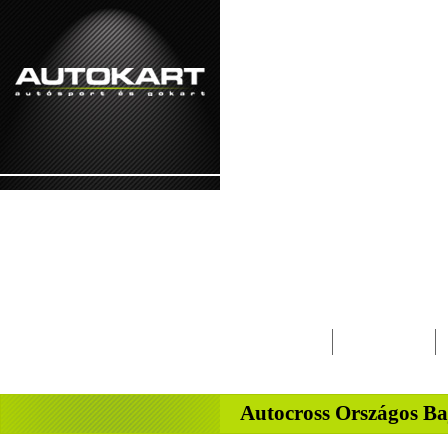
2026. augusztus 7. - péntek Ibolya, Kajetá
Lapcsalád
Magazin
-
Autocross Országos B