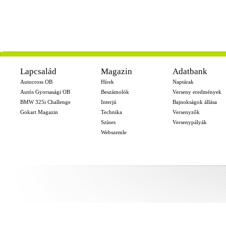
-
Lapcsalád
Magazin
Adatbank
Autocross OB
Hírek
Naptárak
Autós Gyorsasági OB
Beszámolók
Verseny eredmények
BMW 325i Challenge
Interjú
Bajnokságok állása
Gokart Magazin
Technika
Versenyzők
Színes
Versenypályák
Webszemle