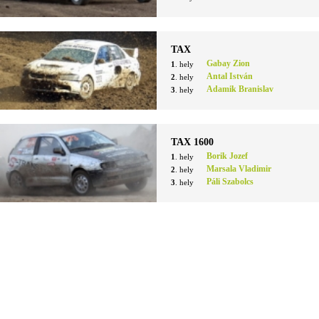
TAX
Gabay Zion
1
. hely
Antal István
2
. hely
Adamik Branislav
3
. hely
TAX 1600
Borik Jozef
1
. hely
Marsala Vladimir
2
. hely
Páli Szabolcs
3
. hely