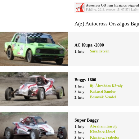
Autocross OB nem hivatalos véger
Feltölve: 2018. október 15. 07:57 | Letö
A(z) Autocross Országos Baj
AC Kupa -2000
Sárai István
1
. hely
Buggy 1600
ifj. Ábrahám Károly
1
. hely
Kakuszi Sándor
2
. hely
Bosnyák Vendel
3
. hely
Super Buggy
Ábrahám Károly
1
. hely
Klenáncz József
2
. hely
Klenáncz Szabolcs
3
. hely