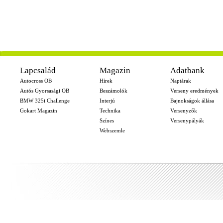
-
Lapcsalád
Magazin
Adatbank
Autocross OB
Hírek
Naptárak
Autós Gyorsasági OB
Beszámolók
Verseny eredmények
BMW 325i Challenge
Interjú
Bajnokságok állása
Gokart Magazin
Technika
Versenyzők
Színes
Versenypályák
Webszemle