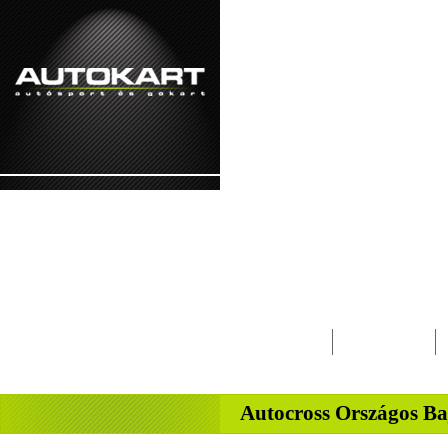
2026. augusztus 6. - csütörtök Berta, Betti
Lapcsalád
Magazin
-
Autocross Országos B