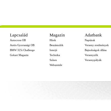
-
Lapcsalád
Magazin
Adatbank
Autocross OB
Hírek
Naptárak
Autós Gyorsasági OB
Beszámolók
Verseny eredmények
BMW 325i Challenge
Interjú
Bajnokságok állása
Gokart Magazin
Technika
Versenyzők
Színes
Versenypályák
Webszemle