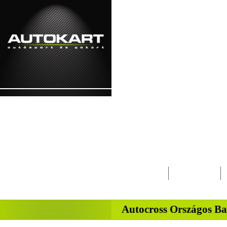
2026. augusztus 8. - szombat László napja
Lapcsalád
Magazin
-
Autocross Országos B