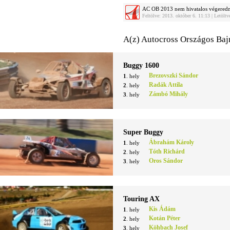
AC OB 2013 nem hivatalos végere
Feltölve: 2013. október 6. 11:13 | Letölt
A(z) Autocross Országos Baj
Buggy 1600
Brezovszki Sándor
1
. hely
Radák Attila
2
. hely
Zámbó Mihály
3
. hely
Super Buggy
Ábrahám Károly
1
. hely
Tóth Richárd
2
. hely
Oros Sándor
3
. hely
Touring AX
Kis Ádám
1
. hely
Kotán Péter
2
. hely
Köhbach Josef
3
. hely