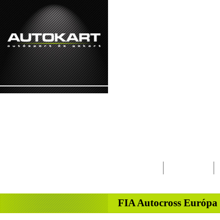
2026. augusztus 9. - vasárnap Emőd, Hágá
Lapcsalád
Magazin
-
FIA Autocross Európa