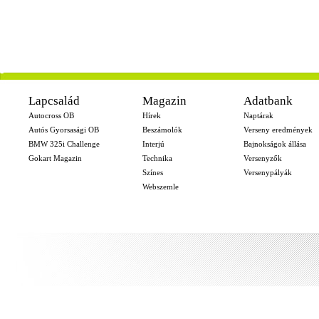
-
Lapcsalád
Magazin
Adatbank
Autocross OB
Hírek
Naptárak
Autós Gyorsasági OB
Beszámolók
Verseny eredmények
BMW 325i Challenge
Interjú
Bajnokságok állása
Gokart Magazin
Technika
Versenyzők
Színes
Versenypályák
Webszemle