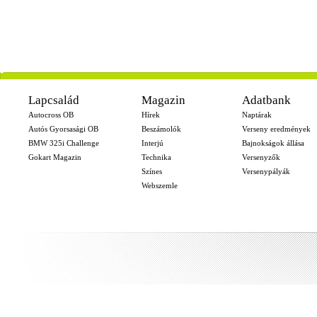
-
Lapcsalád
Magazin
Adatbank
Autocross OB
Hírek
Naptárak
Autós Gyorsasági OB
Beszámolók
Verseny eredmények
BMW 325i Challenge
Interjú
Bajnokságok állása
Gokart Magazin
Technika
Versenyzők
Színes
Versenypályák
Webszemle