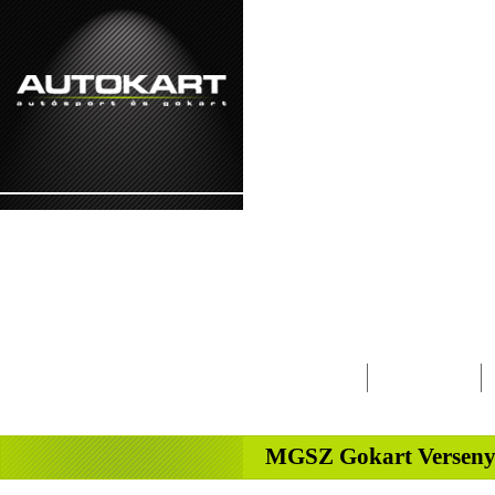
2026. augusztus 7. - péntek Ibolya, Kajetá
Lapcsalád
Magazin
-
MGSZ Gokart Verseny