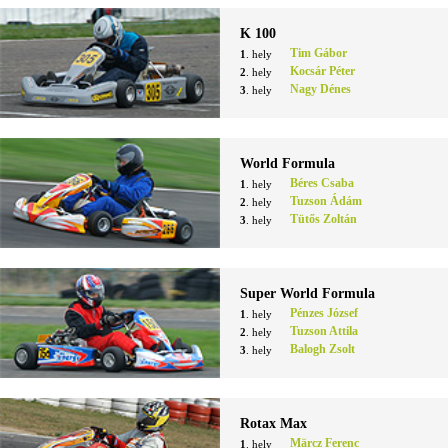
K 100
Tim Gábor
1
. hely
Kocsár Péter
2
. hely
Nagy Dénes
3
. hely
World Formula
Béres Csaba
1
. hely
Tuzson Ádám
2
. hely
Tütős Zoltán
3
. hely
Super World Formula
Pénzes József
1
. hely
Tuzson Attila
2
. hely
Balogh Zsolt
3
. hely
Rotax Max
Märcz Ferenc
1
. hely