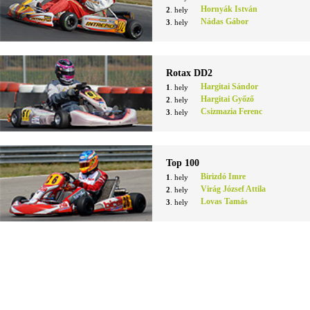
Hornyák István
2
. hely
Nádas Gábor
3
. hely
Rotax DD2
Hargitai Sándor
1
. hely
Hargitai Győző
2
. hely
Csizmazia Ferenc
3
. hely
Top 100
Birizdó Imre
1
. hely
Virág József Attila
2
. hely
Lovas Tamás
3
. hely