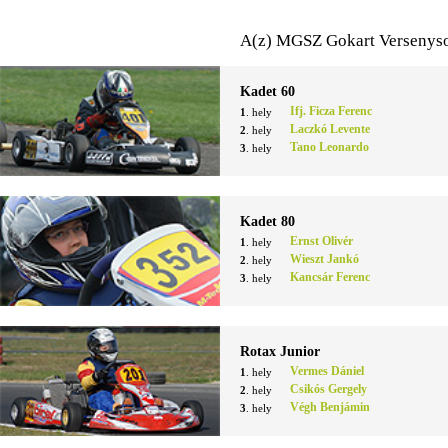
A(z) MGSZ Gokart Versenyso
Kadet 60
Ifj. Ficza Ferenc
1
. hely
Laczkó Levente
2
. hely
Tano Leonardo
3
. hely
Kadet 80
Ernst Olivér
1
. hely
Wieszt Jankó
2
. hely
Kancsár Ferenc
3
. hely
Rotax Junior
Vermes Dániel
1
. hely
Csikós Gergely
2
. hely
Végh Benjámin
3
. hely