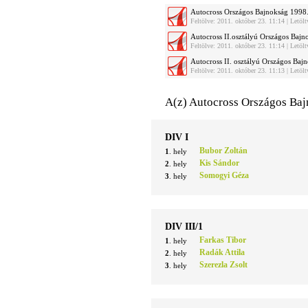
Autocross Országos Bajnokság 1998
Feltölve: 2011. október 23. 11:14 | Letö
Autocross II.osztályú Országos Ba
Feltölve: 2011. október 23. 11:14 | Letö
Autocross II. osztályú Országos Ba
Feltölve: 2011. október 23. 11:13 | Letö
A(z) Autocross Országos Baj
DIV I
Bubor Zoltán
1
. hely
Kis Sándor
2
. hely
Somogyi Géza
3
. hely
DIV III/1
Farkas Tibor
1
. hely
Radák Attila
2
. hely
Szerezla Zsolt
3
. hely