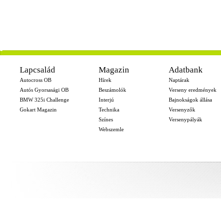
-
Lapcsalád
Magazin
Adatbank
Autocross OB
Hírek
Naptárak
Autós Gyorsasági OB
Beszámolók
Verseny eredmények
BMW 325i Challenge
Interjú
Bajnokságok állása
Gokart Magazin
Technika
Versenyzők
Színes
Versenypályák
Webszemle