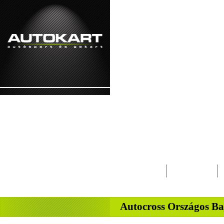
2026. augusztus 7. - péntek Ibolya, Kajetá
Lapcsalád
Magazin
-
Autocross Országos B