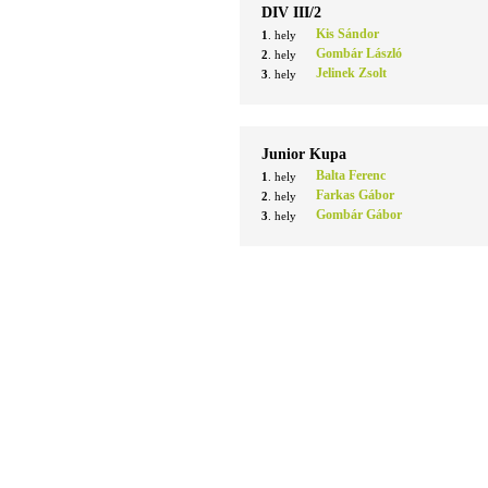
DIV III/2
Kis Sándor
1
. hely
Gombár László
2
. hely
Jelinek Zsolt
3
. hely
Junior Kupa
Balta Ferenc
1
. hely
Farkas Gábor
2
. hely
Gombár Gábor
3
. hely