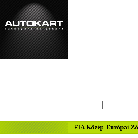
2026. augusztus 7. - péntek Ibolya, Kajetá
Lapcsalád
Magazin
-
FIA Közép-Európai Zó