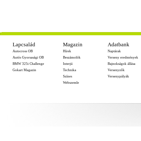
-
Lapcsalád
Magazin
Adatbank
Autocross OB
Hírek
Naptárak
Autós Gyorsasági OB
Beszámolók
Verseny eredmények
BMW 325i Challenge
Interjú
Bajnokságok állása
Gokart Magazin
Technika
Versenyzők
Színes
Versenypályák
Webszemle