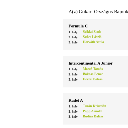
A(z) Gokart Országos Bajnok
Formula C
Sziklai Zsolt
1
. hely
Szűcs László
2
. hely
Horváth Attila
3
. hely
Intercontinental A Junior
Moczó Tamás
1
. hely
Bakoss Bence
2
. hely
Hevesi Balázs
3
. hely
Kadet A
Turán Krisztián
1
. hely
Papp Arnold
2
. hely
Budiás Balázs
3
. hely