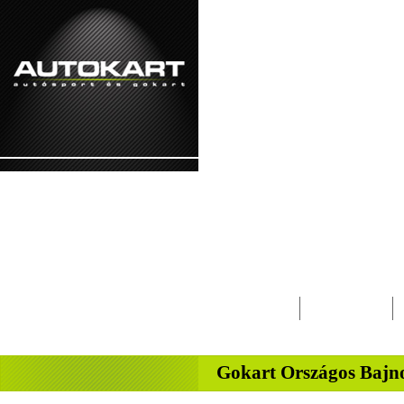
2026. augusztus 10. - hétfő Lóránt, Lőrinc
Lapcsalád
Magazin
-
Gokart Országos Bajn