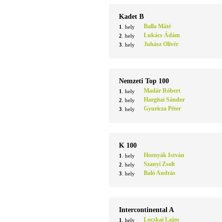
Kadet B
Balla Máté
1
. hely
Lukács Ádám
2
. hely
Juhász Olivér
3
. hely
Nemzeti Top 100
Madár Róbert
1
. hely
Hargitai Sándor
2
. hely
Gyuricza Péter
3
. hely
K 100
Hornyák István
1
. hely
Szanyi Zsolt
2
. hely
Baló András
3
. hely
Intercontinental A
Locskai Lajos
1
. hely