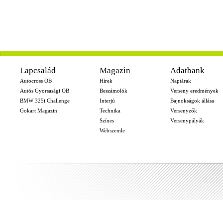
-
Lapcsalád
Magazin
Adatbank
Autocross OB
Hírek
Naptárak
Autós Gyorsasági OB
Beszámolók
Verseny eredmények
BMW 325i Challenge
Interjú
Bajnokságok állása
Gokart Magazin
Technika
Versenyzők
Színes
Versenypályák
Webszemle