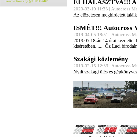
ELHALASZTVA!!! Auto
Favorite Tweets by @AUTOKART
2020-03-10 11:33 |
Autocross M
Az előzetesen meghirdetett tal
ISMÉT!!! Autocross V
2019-04-05 18:51 |
Autocross M
2019.05.18-án 14 órai kezdettel 
kíséretében....... Őz Laci biro
Szakági közlemény
2019-02-15 12:33 |
Autocross M
Nyílt szakági ülés és gépkönyve