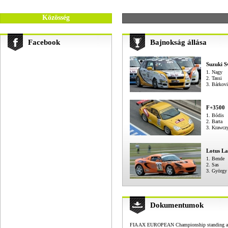
-
Közösség
Facebook
Bajnokság állása
Suzuki S
1. Nagy
2. Tassi
3. Bárkovi
F+3500
1. Bódis
2. Barta
3. Krawcz
Lotus La
1. Bende
2. Sas
3. György
Dokumentumok
FIA AX EUROPEAN Championship standing aft