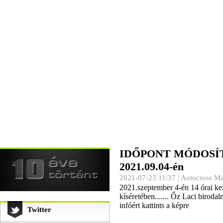
IDŐPONT MÓDOSÍTVA!
2021.09.04-én
2021-07-23 11:37 |
Autocross M
2021.szeptember 4-én 14 órai kez
kíséretében....... Őz Laci bir
infóért kattints a képre
Twitter