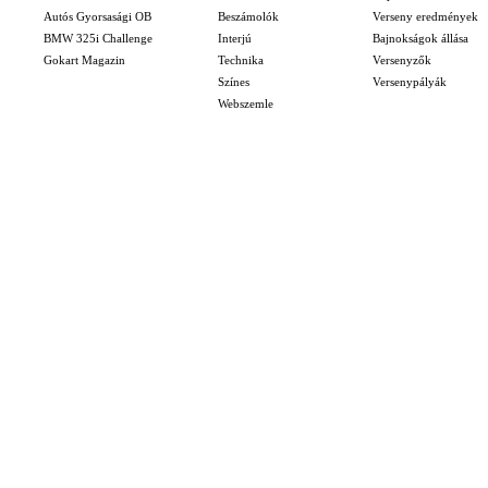
Autós Gyorsasági OB
Beszámolók
Verseny eredmények
BMW 325i Challenge
Interjú
Bajnokságok állása
Gokart Magazin
Technika
Versenyzők
Színes
Versenypályák
Webszemle