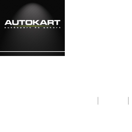
2026. augusztus 7. - péntek Ibolya, Kajetá
Lapcsalád
Magazin
-