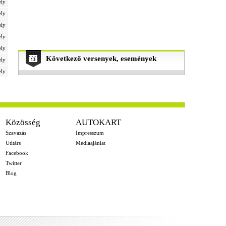
ely
ely
ely
ely
ely
Következő versenyek, események
ely
ely
Közösség
AUTOKART
Szavazás
Impresszum
Utitárs
Médiaajánlat
Facebook
Twitter
Blog