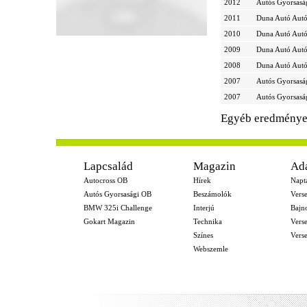
2012
Autós Gyorsasá
2011
Duna Autó Autó
2010
Duna Autó Autó
2009
Duna Autó Autó
2008
Duna Autó Autó
2007
Autós Gyorsasá
2007
Autós Gyorsasá
Egyéb eredmény
-
Lapcsalád
Magazin
Ad
Autocross OB
Hírek
Napt
Autós Gyorsasági OB
Beszámolók
Vers
BMW 325i Challenge
Interjú
Bajn
Gokart Magazin
Technika
Vers
Színes
Vers
Webszemle