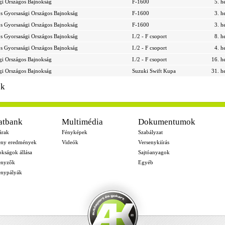
gi Országos Bajnokság
F-1600
5. h
s Gyorsasági Országos Bajnokság
F-1600
3. h
s Gyorsasági Országos Bajnokság
F-1600
3. h
s Gyorsasági Országos Bajnokság
I./2 - F csoport
8. h
s Gyorsasági Országos Bajnokság
I./2 - F csoport
4. h
gi Országos Bajnokság
I./2 - F csoport
16. h
gi Országos Bajnokság
Suzuki Swift Kupa
31. h
ek
atbank
Multimédia
Dokumentumok
árak
Fényképek
Szabályzat
eny eredmények
Videók
Versenykiírás
okságok állása
Sajtóanyagok
enyzők
Egyéb
enypályák