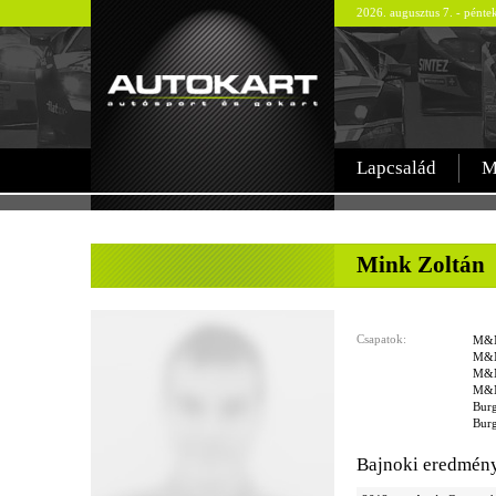
2026. augusztus 7. - pént
Lapcsalád
M
-
Mink Zoltán
Csapatok:
M&M
M&M
M&M
M&M
Burg
Burg
Bajnoki eredmén