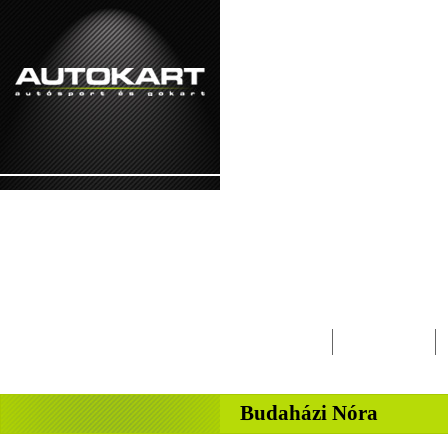
2026. augusztus 10. - hétfő Lóránt, Lőrinc
Lapcsalád
Magazin
-
Budaházi Nóra