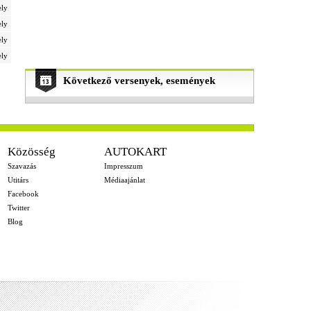
ely
ely
ely
ely
Következő versenyek, események
Közösség
AUTOKART
Szavazás
Impresszum
Utitárs
Médiaajánlat
Facebook
Twitter
Blog