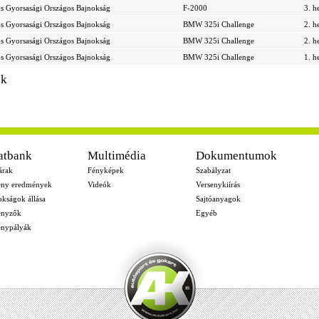
s Gyorsasági Országos Bajnokság
F-2000
3. h
s Gyorsasági Országos Bajnokság
BMW 325i Challenge
2. h
s Gyorsasági Országos Bajnokság
BMW 325i Challenge
2. h
s Gyorsasági Országos Bajnokság
BMW 325i Challenge
1. h
ek
atbank
Multimédia
Dokumentumok
árak
Fényképek
Szabályzat
eny eredmények
Videók
Versenykiírás
okságok állása
Sajtóanyagok
enyzők
Egyéb
enypályák