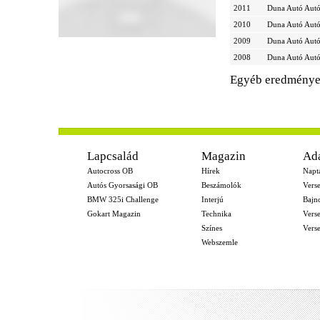
2011
Duna Autó Autó
2010
Duna Autó Autó
2009
Duna Autó Autó
2008
Duna Autó Autó
Egyéb eredmény
-
Lapcsalád
Magazin
Ad
Autocross OB
Hírek
Napt
Autós Gyorsasági OB
Beszámolók
Vers
BMW 325i Challenge
Interjú
Bajn
Gokart Magazin
Technika
Vers
Színes
Vers
Webszemle