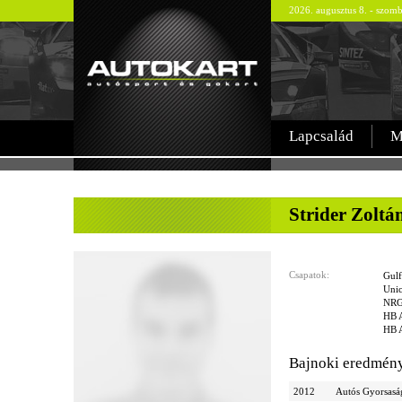
2026. augusztus 8. - szom
Lapcsalád
M
-
Strider Zoltá
Csapatok:
Gulf
Unic
NRG
HB A
HB A
Bajnoki eredmén
2012
Autós Gyorsasá