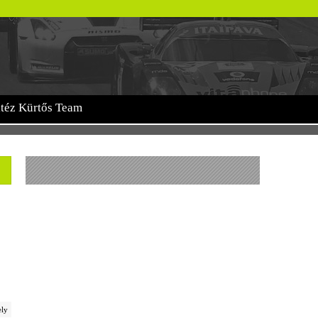
itéz Kürtős Team
ely