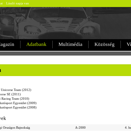
bat László napja van
agazin
Adatbank
Multimédia
Közösség
V
n
 Unicorse Team (2012)
orse SE (2011)
 Racing Team (2010)
utósport Egyesület (2009)
utósport Egyesület (2008)
yek
gi Országos Bajnokság
A-2000
4. h