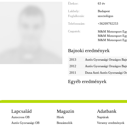
Életkor:
63 év
Lakhely:
Budapest
Foglalkozás:
szociológus
Telefonszám:
+36209792253
Csapatok:
M&M Motorsport Egye
M&M Motorsport Egye
M&M Motorsport Egye
Bajnoki eredmények
2013
Autós Gyorsasági Országos Baj
2012
Autós Gyorsasági Országos Baj
2011
Duna Autó Autós Gyorsasági Or
Egyéb eredmények
-
Lapcsalád
Magazin
Adatbank
Autocross OB
Hírek
Naptárak
Autós Gyorsasági OB
Beszámolók
Verseny eredmények