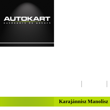
2026. augusztus 7. - péntek Ibolya, Kajetá
Lapcsalád
Magazin
-
Karajánnisz Manolisz