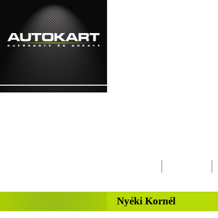
2026. augusztus 6. - csütörtök Berta, Betti
Lapcsalád
Magazin
-
Nyéki Kornél