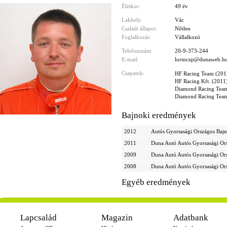
Életkor:
49 év
Lakhely:
Vác
Családi állapot:
Nőtlen
Foglalkozás:
Vállalkozó
Telefonszám:
20-9-373-244
E-mail:
lorinczp@dunaweb.h
Csapatok:
HF Racing Team (201
HF Racing Kft. (2011
Diamond Racing Tea
Diamond Racing Tea
Bajnoki eredmények
2012
Autós Gyorsasági Országos Baj
2011
Duna Autó Autós Gyorsasági Or
2009
Duna Autó Autós Gyorsasági Or
2008
Duna Autó Autós Gyorsasági Or
Egyéb eredmények
-
Lapcsalád
Magazin
Adatbank