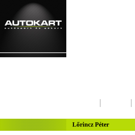
2026. augusztus 7. - péntek Ibolya, Kajetá
Lapcsalád
Magazin
-
Lőrincz Péter