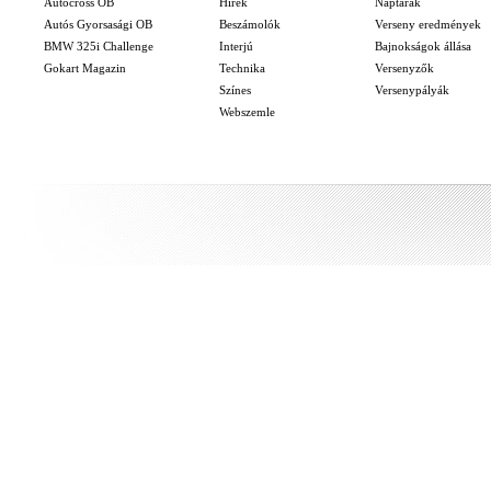
Autocross OB
Hírek
Naptárak
Autós Gyorsasági OB
Beszámolók
Verseny eredmények
BMW 325i Challenge
Interjú
Bajnokságok állása
Gokart Magazin
Technika
Versenyzők
Színes
Versenypályák
Webszemle