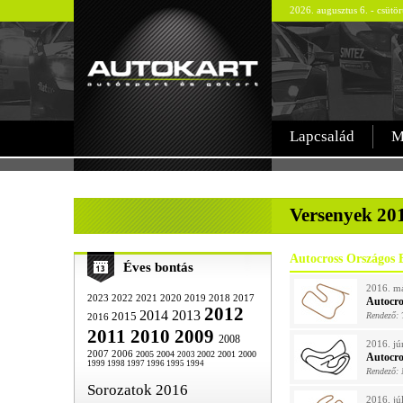
2026. augusztus 6. - csütö
Lapcsalád
M
-
Versenyek 20
Autocross Országos 
Éves bontás
2016. má
2023
2022
2021
2020
2019
2018
2017
Autocro
2012
2014
2013
2015
Rendező:
2016
2011
2010
2009
2008
2016. jú
2007
2006
2005
2004
2002
2001
2000
2003
Autocro
1999
1998
1997
1996
1995
1994
Rendező: 
Sorozatok 2016
2016. jú