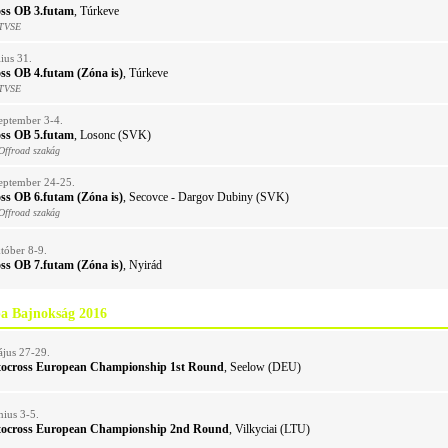
ss OB 3.futam
, Túrkeve
 TVSE
lius 31.
ss OB 4.futam (Zóna is)
, Túrkeve
 TVSE
eptember 3-4.
ss OB 5.futam
, Losonc (SVK)
Offroad szakág
eptember 24-25.
ss OB 6.futam (Zóna is)
, Secovce - Dargov Dubiny (SVK)
Offroad szakág
tóber 8-9.
ss OB 7.futam (Zóna is)
, Nyirád
pa Bajnokság 2016
jus 27-29.
tocross European Championship 1st Round
, Seelow (DEU)
nius 3-5.
tocross European Championship 2nd Round
, Vilkyciai (LTU)