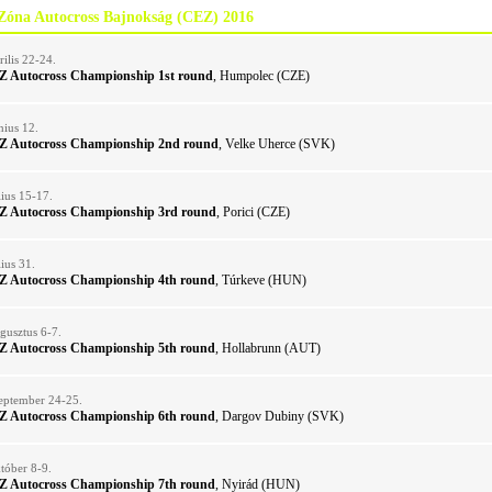
Zóna Autocross Bajnokság (CEZ) 2016
rilis 22-24.
Z Autocross Championship 1st round
, Humpolec (CZE)
nius 12.
Z Autocross Championship 2nd round
, Velke Uherce (SVK)
lius 15-17.
Z Autocross Championship 3rd round
, Porici (CZE)
lius 31.
Z Autocross Championship 4th round
, Túrkeve (HUN)
gusztus 6-7.
Z Autocross Championship 5th round
, Hollabrunn (AUT)
eptember 24-25.
Z Autocross Championship 6th round
, Dargov Dubiny (SVK)
tóber 8-9.
Z Autocross Championship 7th round
, Nyirád (HUN)