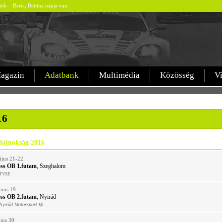
rtök Berta, Bettina napja van
agazin
Adatbank
Multimédia
Közösség
V
16
Bajnokság 2016
jus 21-22.
ss OB 1.futam
, Szeghalom
 TVSE
nius 19.
ss OB 2.futam
, Nyirád
Nyirád Motorsport kft
lius 30.