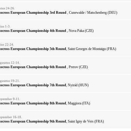
nius 24-26.
tocross European Championship 3rd Round
, Cunewalde / Matschenberg (DEU)
ius 1-3.
tocross European Championship 4th Round
, Nova Paka (CZE)
lius 22-24.
tocross European Championship 5th Round
, Saint Georges de Montaigu (FRA)
gusztus 12-14.
tocross European Championship 6th Round
, Prerov (CZE)
gusztus 19-21.
tocross European Championship 7th Round
, Nyirád (HUN)
eptember 9-11.
tocross European Championship 8th Round
, Maggiora (ITA)
eptember 16-18.
tocross European Championship 9th Round
, Saint Igny de Vers (FRA)