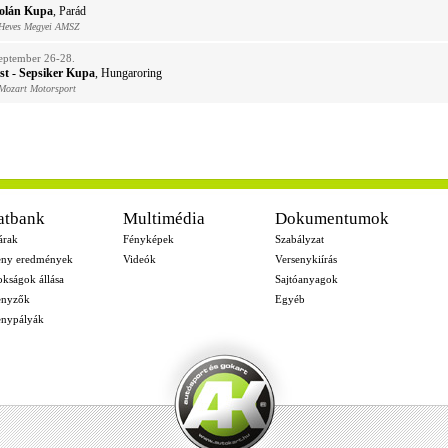
Volán Kupa
, Parád
 Heves Megyei AMSZ
eptember 26-28.
t - Sepsiker Kupa
, Hungaroring
Mozart Motorsport
atbank
Multimédia
Dokumentumok
árak
Fényképek
Szabályzat
eny eredmények
Videók
Versenykiírás
okságok állása
Sajtóanyagok
enyzők
Egyéb
enypályák