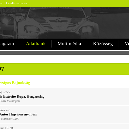
bat László napja van
agazin
Adatbank
Multimédia
Közösség
V
97
szágos Bajnokság
jus 3-5.
a Biztosító Kupa
, Hungaroring
Főnix Motorsport
nius 7-8.
 Autós Hegyiverseny
, Pécs
 Fototprint GMK
lius 19-20.