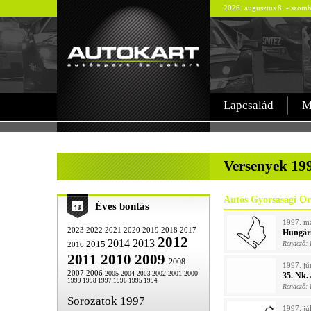
2026. augusztus 8. - szom
Lapcsalád
M
-
Versenyek 19
Autós Gyorsasági Or
Éves bontás
1997. má
2023
2022
2021
2020
2019
2018
2017
Hungári
2012
2014
2013
2015
Rendező: 
2016
2011
2010
2009
2008
1997. jú
2007
2006
2005
2004
2002
2001
2000
2003
35. Nk.
1999
1998
1997
1996
1995
1994
Rendező:
Sorozatok 1997
1997. jú