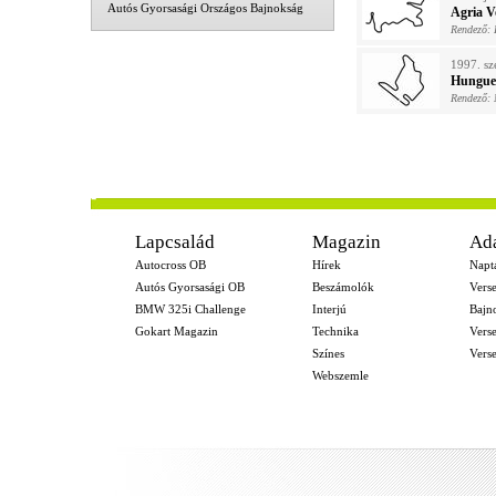
Autós Gyorsasági Országos Bajnokság
Agria 
Rendező:
1997. sz
Hungues
Rendező: 
-
Lapcsalád
Magazin
Ad
Autocross OB
Hírek
Napt
Autós Gyorsasági OB
Beszámolók
Vers
BMW 325i Challenge
Interjú
Bajn
Gokart Magazin
Technika
Vers
Színes
Vers
Webszemle