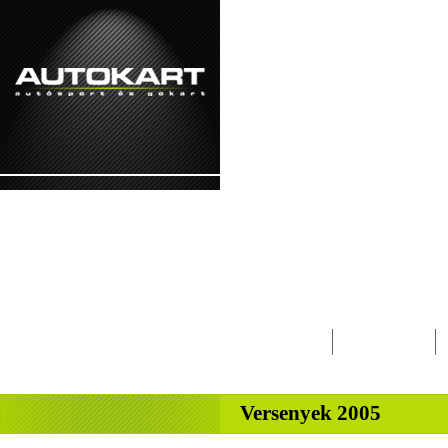
2026. augusztus 7. - péntek Ibolya, Kajetá
Lapcsalád
Magazin
-
Versenyek 2005