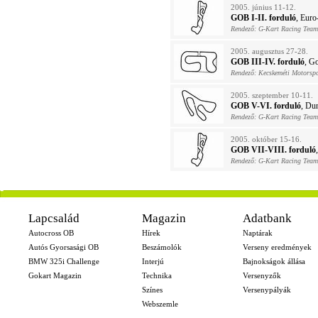
2005. június 11-12.
GOB I-II. forduló
, Euro
Rendező: G-Kart Racing Team
2005. augusztus 27-28.
GOB III-IV. forduló
, G
Rendező: Kecskeméti Motorspo
2005. szeptember 10-11.
GOB V-VI. forduló
, Du
Rendező: G-Kart Racing Team
2005. október 15-16.
GOB VII-VIII. forduló
Rendező: G-Kart Racing Team
-
Lapcsalád
Magazin
Adatbank
Autocross OB
Hírek
Naptárak
Autós Gyorsasági OB
Beszámolók
Verseny eredmények
BMW 325i Challenge
Interjú
Bajnokságok állása
Gokart Magazin
Technika
Versenyzők
Színes
Versenypályák
Webszemle