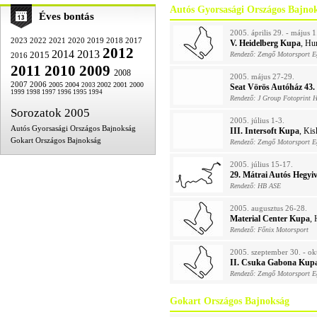
Autós Gyorsasági Országos Bajno
Éves bontás
2005. április 29. - május 1
2023
2022
2021
2020
2019
2018
2017
V. Heidelberg Kupa
, Hu
2012
2014
2013
2015
Rendező: Zengő Motorsport E
2016
2011
2010
2009
2008
2005. május 27-29.
2007
2006
2005
2004
2002
2001
2000
2003
Seat Vörös Autóház 43.
1999
1998
1997
1996
1995
1994
Rendező: J Group Fotoprint H
Sorozatok 2005
2005. július 1-3.
Autós Gyorsasági Országos Bajnokság
III. Intersoft Kupa
, Kis
Gokart Országos Bajnokság
Rendező: Zengő Motorsport E
2005. július 15-17.
29. Mátrai Autós Hegyi
Rendező: HB ASE
2005. augusztus 26-28.
Material Center Kupa
,
Rendező: Főnix Motorsport
2005. szeptember 30. - ok
II. Csuka Gabona Kup
Rendező: Zengő Motorsport E
Gokart Országos Bajnokság