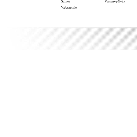
Színes
Versenypályák
Webszemle