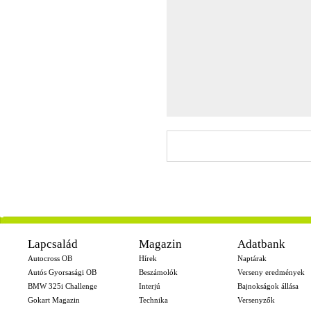
-
Lapcsalád
Magazin
Adatbank
Autocross OB
Hírek
Naptárak
Autós Gyorsasági OB
Beszámolók
Verseny eredmények
BMW 325i Challenge
Interjú
Bajnokságok állása
Gokart Magazin
Technika
Versenyzők