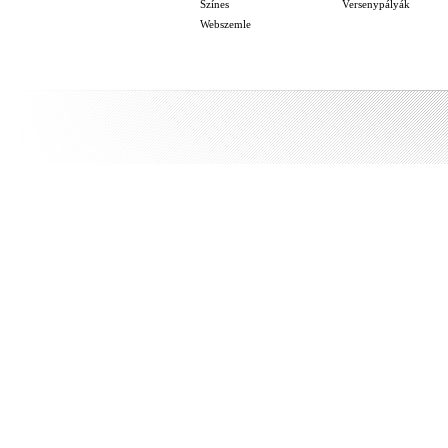
Színes
Versenypályák
Webszemle