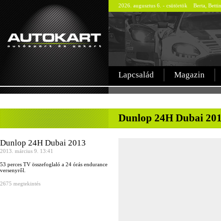
2026. augusztus 6. - csütörtök Berta, Betti
Lapcsalád
Magazin
-
Dunlop 24H Dubai 20
Dunlop 24H Dubai 2013
2013. március 9. 13:41
53 perces TV összefoglaló a 24 órás endurance
versenyről.
2675 megtekintés