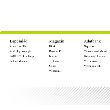
-
Lapcsalád
Magazin
Adatbank
Autocross OB
Hírek
Naptárak
Autós Gyorsasági OB
Beszámolók
Verseny eredmények
BMW 325i Challenge
Interjú
Bajnokságok állása
Gokart Magazin
Technika
Versenyzők
Színes
Versenypályák
Webszemle