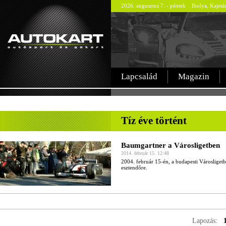
2026. augusztus 7. - péntek Ibolya, Kajetá
Lapcsalád
Magazin
-
Tíz éve történt
Baumgartner a Városligetben
2014. február 15. 12:48
2004. február 15-én, a budapesti Városligetbe
esztendőre.
Lapozás: