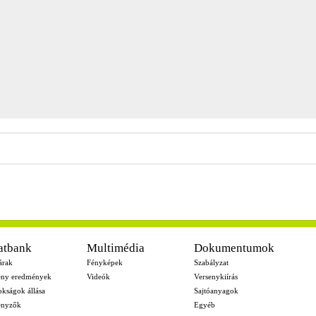
atbank
Multimédia
Dokumentumok
árak
Fényképek
Szabályzat
eny eredmények
Videók
Versenykiírás
okságok állása
Sajtóanyagok
enyzők
Egyéb