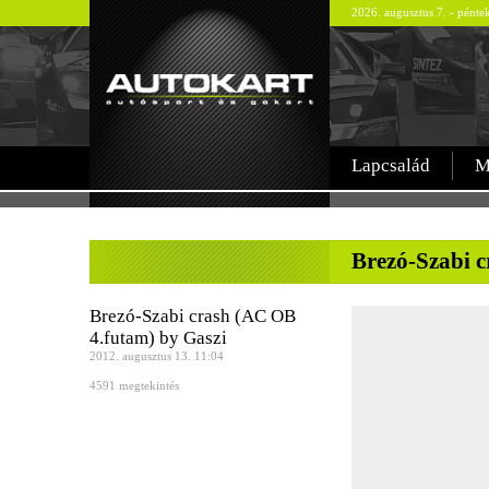
2026. augusztus 7. - pént
Lapcsalád
M
-
Brezó-Szabi c
Brezó-Szabi crash (AC OB
4.futam) by Gaszi
2012. augusztus 13. 11:04
4591 megtekintés