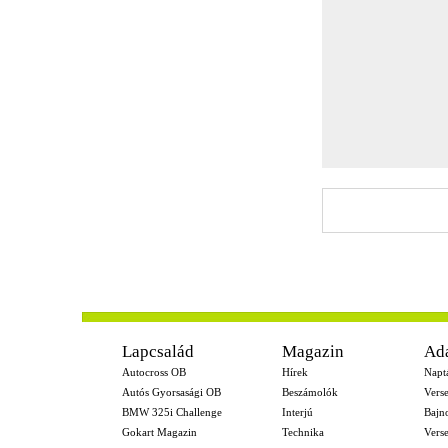
-
Lapcsalád
Magazin
Ad
Autocross OB
Hírek
Napt
Autós Gyorsasági OB
Beszámolók
Vers
BMW 325i Challenge
Interjú
Bajn
Gokart Magazin
Technika
Vers