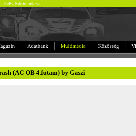
ek Ibolya, Kajetán napja van
agazin
Adatbank
Multimédia
Közösség
V
rash (AC OB 4.futam) by Gaszi