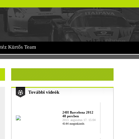
itéz Kürtős Team
További videók
.
24H Barcelona 2012
48 percben
2013. augusztus 17. 15:04
4144 megtekintés