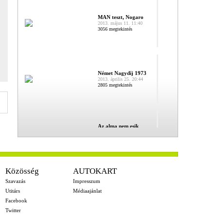
MAN teszt, Nogaro
2013. május 11. 11:40
3056 megtekintés
Német Nagydíj 1973
2013. április 25. 20:44
2805 megtekintés
Az alma nem esik
messze...
2013. április 16. 07:29
4335 megtekintés
Közösség
AUTOKART
Szavazás
Impresszum
Rotax EC 2013, Genk
- DD2 döntő
Utitárs
Médiaajánlat
2013. április 3. 10:43
6562 megtekintés
Facebook
Twitter