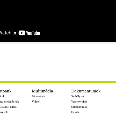
atbank
Multimédia
Dokumentumok
árak
Fényképek
Szabályzat
eny eredmények
Videók
Versenykiírás
okságok állása
Sajtóanyagok
enyzők
Egyéb