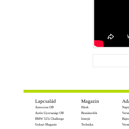
-
Lapcsalád
Magazin
Ad
Autocross OB
Hírek
Napt
Autós Gyorsasági OB
Beszámolók
Vers
BMW 325i Challenge
Interjú
Bajn
Gokart Magazin
Technika
Vers