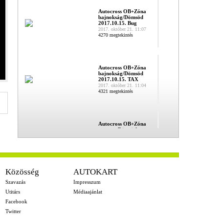
Autocross OB+Zóna
bajnokság/Dömsöd
2017.10.15. Bug
2017. október 21. 11:07
4270 megtekintés
Autocross OB+Zóna
bajnokság/Dömsöd
2017.10.15. TAX
2017. október 21. 11:04
4321 megtekintés
Autocross OB+Zóna
verseny Dömsöd
2017.10.15. ELŐFU
2017. október 19. 12:05
3932 megtekintés
Közösség
AUTOKART
Szavazás
Impresszum
Autocross Nagydobos
2009
Utitárs
Médiaajánlat
2016. június 4. 10:23
6110 megtekintés
Facebook
Twitter