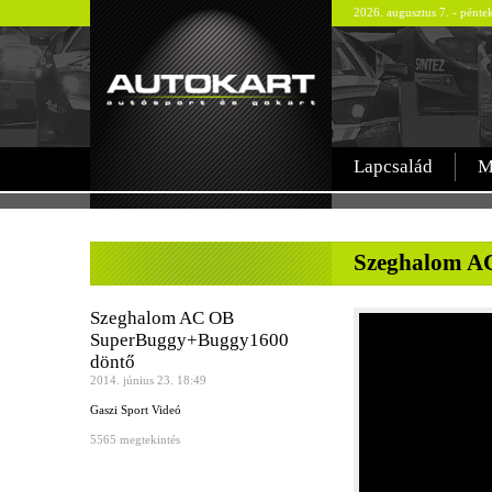
2026. augusztus 7. - pént
Lapcsalád
M
-
Szeghalom A
Szeghalom AC OB
SuperBuggy+Buggy1600
döntő
2014. június 23. 18:49
Gaszi Sport Videó
5565 megtekintés