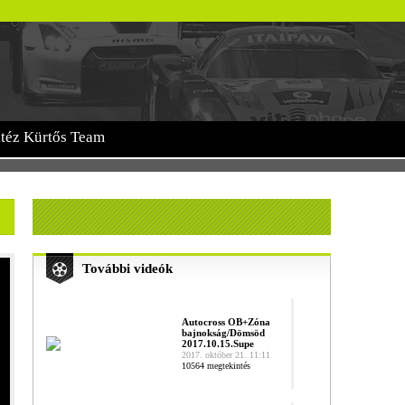
itéz Kürtős Team
További videók
.
Autocross OB+Zóna
bajnokság/Dömsöd
2017.10.15.Supe
2017. október 21. 11:11
10564 megtekintés