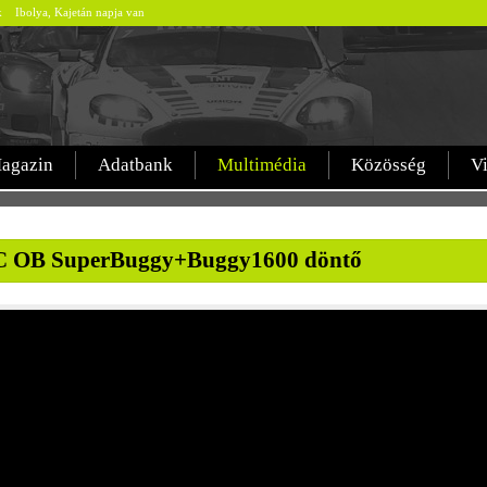
ek Ibolya, Kajetán napja van
agazin
Adatbank
Multimédia
Közösség
V
C OB SuperBuggy+Buggy1600 döntő