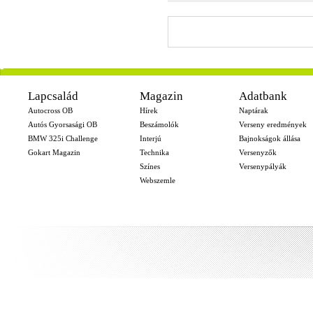
-
Lapcsalád
Magazin
Adatbank
Autocross OB
Hírek
Naptárak
Autós Gyorsasági OB
Beszámolók
Verseny eredmények
BMW 325i Challenge
Interjú
Bajnokságok állása
Gokart Magazin
Technika
Versenyzők
Színes
Versenypályák
Webszemle