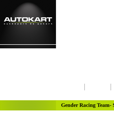
2026. augusztus 8. - szombat László napja
Lapcsalád
Magazin
-
Gender Racing Team- Sl