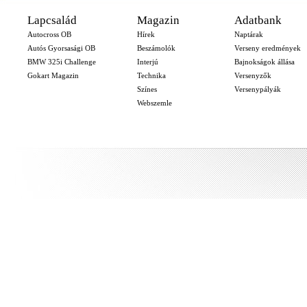
Lapcsalád
Magazin
Adatbank
Autocross OB
Hírek
Naptárak
Autós Gyorsasági OB
Beszámolók
Verseny eredmények
BMW 325i Challenge
Interjú
Bajnokságok állása
Gokart Magazin
Technika
Versenyzők
Színes
Versenypályák
Webszemle