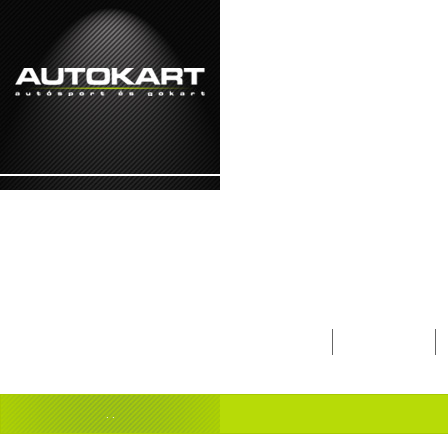
2026. augusztus 7. - péntek Ibolya, Kajetá
Lapcsalád
Magazin
-
. .