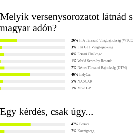
Melyik versenysorozatot látnád 
magyar adón?
26%
FIA Túraautó Világbajnokság (WTCC
3%
FIA GT1 Világbajnokság
6%
Ferrari Challenge
1%
World Series by Renault
7%
Német Túraautó Bajnokság (DTM)
46%
IndyCar
5%
NASCAR
1%
Moto GP
Egy kérdés, csak úgy...
47%
Ferrari
7%
Koenigsegg