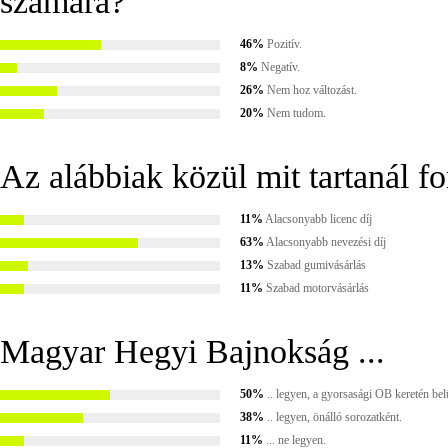
számára?
46%
Pozitív.
8%
Negatív.
26%
Nem hoz változást.
20%
Nem tudom.
Az alábbiak közül mit tartanál f
11%
Alacsonyabb licenc díj
63%
Alacsonyabb nevezési díj
13%
Szabad gumivásárlás
11%
Szabad motorvásárlás
Magyar Hegyi Bajnokság ...
50%
.. legyen, a gyorsasági OB keretén bel
38%
.. legyen, önálló sorozatként.
11%
... ne legyen.