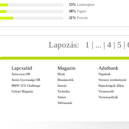
13%
Lamborghini
10%
Pagani
21%
Porsche
Lapozás:
1
| ... |
4
|
5
|
-
Lapcsalád
Magazin
Adatbank
Autocross OB
Hírek
Naptárak
Autós Gyorsasági OB
Beszámolók
Verseny eredmények
BMW 325i Challenge
Interjú
Bajnokságok állása
Gokart Magazin
Technika
Versenyzők
Színes
Versenypályák
Webszemle