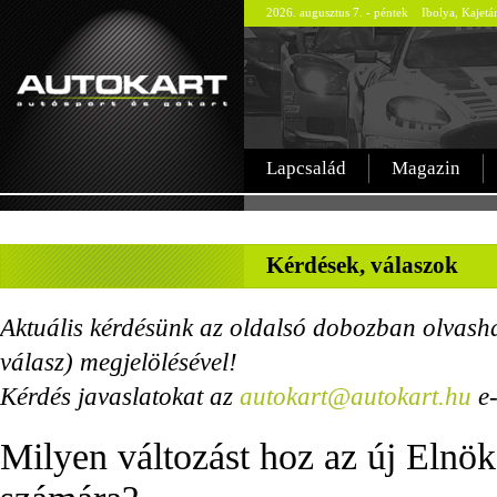
2026. augusztus 7. - péntek Ibolya, Kajetá
Lapcsalád
Magazin
-
Kérdések, válaszok
Aktuális kérdésünk az oldalsó dobozban olvasha
válasz) megjelölésével!
Kérdés javaslatokat az
autokart@autokart.hu
e-
Milyen változást hoz az új Elnö