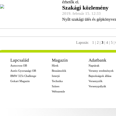
érhetők el.
Szakági közlemény
2019. február 15. 12:33
Nyílt szakági ülés és gépkönyve
Lapozás:
1
|
2
|
3
|
4
|
5
|
-
Lapcsalád
Magazin
Adatbank
Autocross OB
Hírek
Naptárak
Autós Gyorsasági OB
Beszámolók
Verseny eredmények
BMW 325i Challenge
Interjú
Bajnokságok állása
Gokart Magazin
Technika
Versenyzők
Színes
Versenypályák
Webszemle