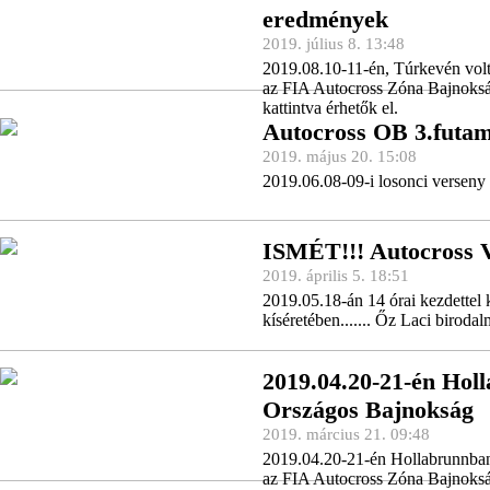
eredmények
2019. július 8. 13:48
2019.08.10-11-én, Túrkevén vol
az FIA Autocross Zóna Bajnokság
kattintva érhetők el.
Autocross OB 3.futa
2019. május 20. 15:08
2019.06.08-09-i losonci verseny
ISMÉT!!! Autocross V
2019. április 5. 18:51
2019.05.18-án 14 órai kezdettel 
kíséretében....... Őz Laci biro
2019.04.20-21-én Hol
Országos Bajnokság
2019. március 21. 09:48
2019.04.20-21-én Hollabrunnban
az FIA Autocross Zóna Bajnokság