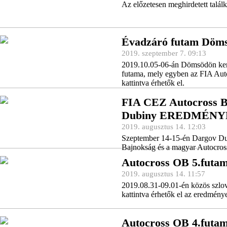
Az előzetesen meghirdetett tal
Évadzáró futam Dö
2019. szeptember 7. 09:13
2019.10.05-06-án Dömsödön kerü
futama, mely egyben az FIA Aut
kattintva érhetők el.
FIA CEZ Autocross B
Dubiny EREDMÉN
2019. augusztus 14. 12:03
Szeptember 14-15-én Dargov Du
Bajnokság és a magyar Autocross
Autocross OB 5.futam
2019. augusztus 14. 11:57
2019.08.31-09.01-én közös szlo
kattintva érhetők el az eredmény
Autocross OB 4.futam