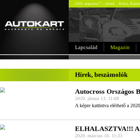
2026. augusztus 7. - péntek Ibolya, Kajetá
Lapcsalád
Magazin
-
Hírek, beszámolók
Autocross Országos B
2020. június 13. 11:08
A képre kattintva elérhető a 2020
ELHALASZTVA!!! Auto
2020. március 10. 11:33