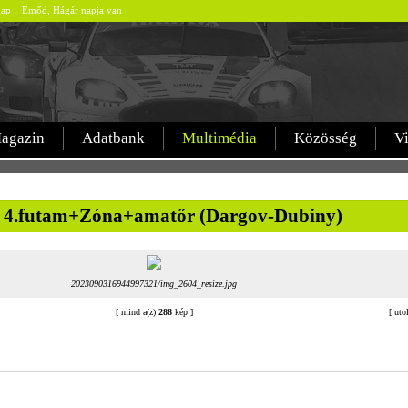
árnap Emőd, Hágár napja van
agazin
Adatbank
Multimédia
Közösség
V
 4.futam+Zóna+amatőr (Dargov-Dubiny)
2023090316944997321/img_2604_resize.jpg
[
mind a(z)
288
kép
]
[
uto