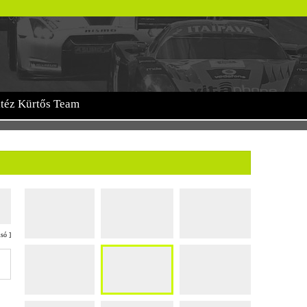
itéz Kürtős Team
lsó
]