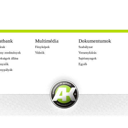
atbank
Multimédia
Dokumentumok
árak
Fényképek
Szabályzat
eny eredmények
Videók
Versenykiírás
okságok állása
Sajtóanyagok
enyzők
Egyéb
enypályák