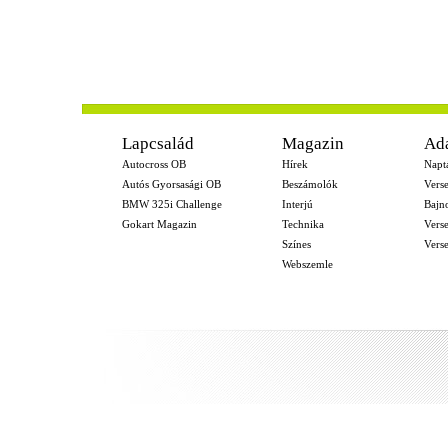
-
Lapcsalád
Magazin
Ad
Autocross OB
Hírek
Napt
Autós Gyorsasági OB
Beszámolók
Vers
BMW 325i Challenge
Interjú
Bajn
Gokart Magazin
Technika
Vers
Színes
Vers
Webszemle