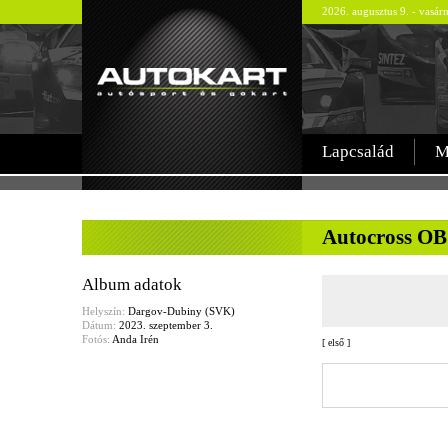
2026. augusztus 9. - vas
Lapcsalád
M
-
Autocross OB
Album adatok
Helyszín:
Dargov-Dubiny (SVK)
Dátum:
2023. szeptember 3.
Fotós:
Anda Irén
[
első
]