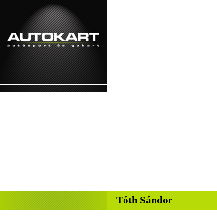
2026. augusztus 7. - péntek Ibolya, Kajetá
Lapcsalád
Magazin
-
Tóth Sándor