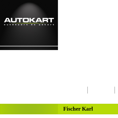
2026. augusztus 7. - péntek Ibolya, Kajetá
Lapcsalád
Magazin
-
Fischer Karl