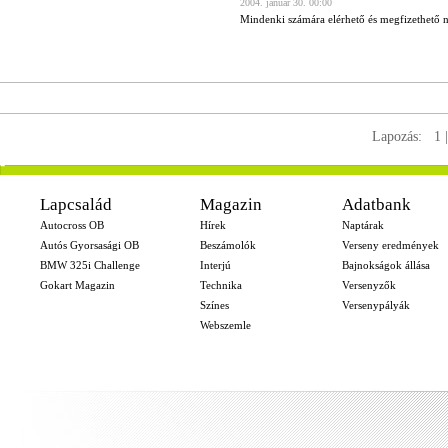
2004. január 30. 00:00
Mindenki számára elérhető és megfizethető 
Lapozás:
1
-
Lapcsalád
Magazin
Adatbank
Autocross OB
Hírek
Naptárak
Autós Gyorsasági OB
Beszámolók
Verseny eredmények
BMW 325i Challenge
Interjú
Bajnokságok állása
Gokart Magazin
Technika
Versenyzők
Színes
Versenypályák
Webszemle