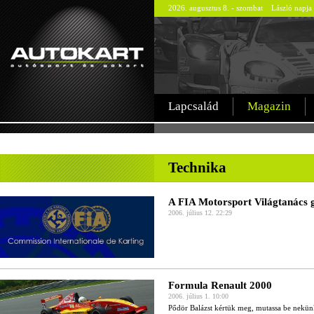
2026. augusztus 8. - szombat László napja
Lapcsalád
Magazin
-
Technika
A FIA Motorsport Világtanács g
2006. július 12. 22:29
Formula Renault 2000
2006. július 1. 10:00
Pődör Balázst kértük meg, mutassa be nekün