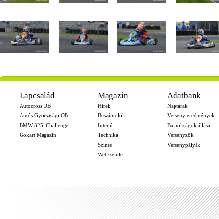
-
Lapcsalád
Magazin
Adatbank
Autocross OB
Hírek
Naptárak
Autós Gyorsasági OB
Beszámolók
Verseny eredmények
BMW 325i Challenge
Interjú
Bajnokságok állása
Gokart Magazin
Technika
Versenyzők
Színes
Versenypályák
Webszemle