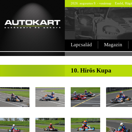
2026. augusztus 9. - vasárnap Emőd, Hágá
Lapcsalád
Magazin
-
10. Hírös Kupa